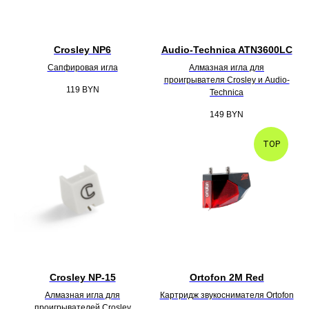
Crosley NP6
Audio-Technica ATN3600LС
Сапфировая игла
Алмазная игла для
проигрывателя Crosley и Audio-
119
BYN
Technica
149
BYN
TOP
Crosley NP-15
Ortofon 2M Red
Алмазная игла для
Картридж звукоснимателя Ortofon
проигрывателей Crosley