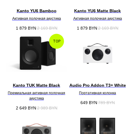
Kanto YU6 Bamboo
Kanto YU6 Matte Black
Активная полочная акустика
Активная полочная акустика
1 879
BYN
2 169
BYN
1 879
BYN
2 169
BYN
TOP
Kanto TUK Matte Black
Audio Pro Addon T3+ White
Премиальная активная полочная
Портативная колонка
акустика
649
BYN
789
BYN
2 649
BYN
2 989
BYN