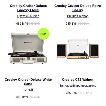
Crosley Cruiser Deluxe
Crosley Cruiser Deluxe Retro
Groovy Floral
Cherry
Цветочный узор
Вишнёвый узор
685
BYN
890
BYN
685
BYN
890
BYN
NEW
Crosley Cruiser Deluxe White
Crosley C72 Walnut
Sand
Виниловый проигрыватель
Белый
1 785
BYN
1 970
BYN
685
BYN
890
BYN