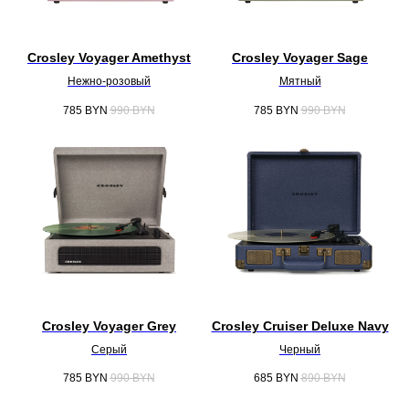
Crosley Voyager Amethyst
Crosley Voyager Sage
Нежно-розовый
Мятный
785
BYN
990
BYN
785
BYN
990
BYN
Crosley Voyager Grey
Crosley Cruiser Deluxe Navy
Серый
Черный
785
BYN
990
BYN
685
BYN
890
BYN