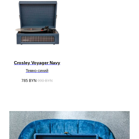
Crosley Voyager Navy
Темно-синий
785
BYN
990
BYN