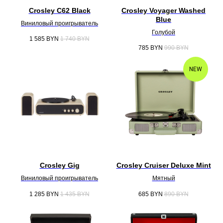
Crosley C62 Black
Crosley Voyager Washed
Blue
Виниловый проигрыватель
Голубой
1 585
BYN
1 740
BYN
785
BYN
990
BYN
NEW
Crosley Gig
Crosley Cruiser Deluxe Mint
Виниловый проигрыватель
Мятный
1 285
BYN
1 435
BYN
685
BYN
890
BYN