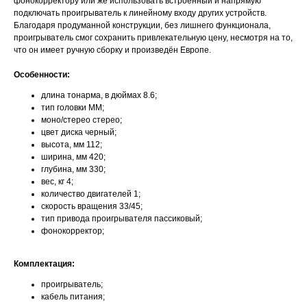
фонокорректору или же использовать встроенный и напрямую
подключать проигрыватель к линейному входу других устройств.
Благодаря продуманной конструкции, без лишнего функционала,
проигрыватель смог сохранить привлекательную цену, несмотря на то,
что он имеет ручную сборку и произведён Европе.
Особенности:
длина тонарма, в дюймах 8.6;
тип головки MM;
моно/стерео стерео;
цвет диска черный;
высота, мм 112;
ширина, мм 420;
глубина, мм 330;
вес, кг 4;
количество двигателей 1;
скорость вращения 33/45;
тип привода проигрывателя пасcиковый;
фонокорректор;
Комплектация:
проигрыватель;
кабель питания;