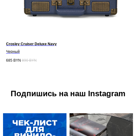
Crosley Cruiser Deluxe Navy
Cro
Черный
Не
685
BYN
890
BYN
68
Подпишись на наш Instagram