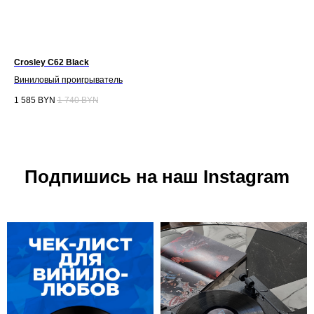
Crosley C62 Black
Cro
Виниловый проигрыватель
Бе
1 585
BYN
1 740
BYN
68
Подпишись на наш Instagram