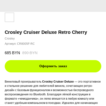
Crosley Cruiser Deluxe Retro Cherry
Crosley
Артикул:
CR8005F-RC
685
BYN
890
BYN
Оформить заказ
Виниловый проигрыватель
Crosley Cruiser Deluxe
— это портативное
и стильное решение для любителей винила, сочетающее ретро-
дизайн с базовым функционалом и возможностью беспроводного
воспроизведения по Bluetooth. Благодаря лёгкой конструкции в
формате «чемоданчика», он легко впишется в любую комнату или
станет удобным компаньоном в поездках. Идеален для начинающих