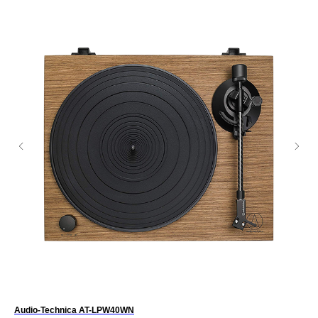
Audio-Technica AT-LPW40WN
Pro