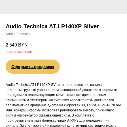
Audio-Technica AT-LP140XP Silver
Audio-Technica
2 549
BYN
Нет в наличии
Оформить предзаказ
Audio-Technica AT-LP140XP-SV - это проигрыватель винила с
полностью ручным управлением, оснащенный двигателем с прямым
приводом с высоким крутящим моментом и антирезонансным
алюминиевым платтером. За счет этих характеристик достигается
перманентное вращение дисков на скоростях 33,3 об/м, 45 об/м, 78 об/
мин. Тонарм S-формы позволяет регулировать высоту, прижимную
силу и компенсатор скатывающей силы. В комплекте с
проигрывателем идет фонокартридж AT-XP3 для передачи hi-fi-
сигнала. За счет прочной и надежной конструкции картриджа можно