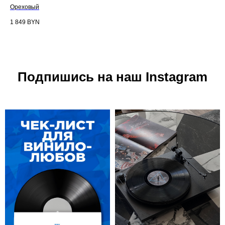
Ореховый
Про
1 849
BYN
1 9
Подпишись на наш Instagram