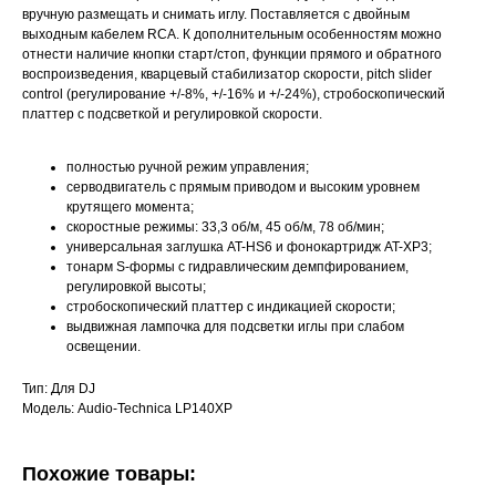
вручную размещать и снимать иглу. Поставляется с двойным
выходным кабелем RCA. К дополнительным особенностям можно
отнести наличие кнопки старт/стоп, функции прямого и обратного
воспроизведения, кварцевый стабилизатор скорости, pitch slider
control (регулирование +/-8%, +/-16% и +/-24%), стробоскопический
платтер с подсветкой и регулировкой скорости.
полностью ручной режим управления;
серводвигатель с прямым приводом и высоким уровнем
крутящего момента;
скоростные режимы: 33,3 об/м, 45 об/м, 78 об/мин;
универсальная заглушка AT-HS6 и фонокартридж AT-XP3;
тонарм S-формы с гидравлическим демпфированием,
регулировкой высоты;
стробоскопический платтер с индикацией скорости;
выдвижная лампочка для подсветки иглы при слабом
освещении.
Тип: Для DJ
Модель: Audio-Technica LP140XP
Похожие товары: