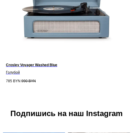
Crosley Voyager Washed Blue
Cro
Голубой
Че
785
BYN
990
BYN
68
Подпишись на наш Instagram