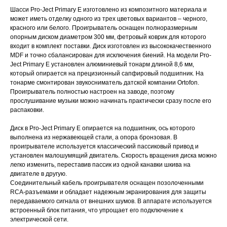
Шасси Pro-Ject Primary E изготовлено из композитного материала и
может иметь отделку одного из трех цветовых вариантов – черного,
красного или белого. Проигрыватель оснащен полноразмерным
опорным диском диаметром 300 мм, фетровый коврик для которого
входит в комплект поставки. Диск изготовлен из высококачественного
MDF и точно сбалансирован для исключения биений. На модели Pro-
Ject Primary E установлен алюминиевый тонарм длиной 8,6 мм,
который опирается на прецизионный сапфировый подшипник. На
тонарме смонтирован звукосниматель датской компании Ortofon.
Проигрыватель полностью настроен на заводе, поэтому
прослушивание музыки можно начинать практически сразу после его
распаковки.
Диск в Pro-Ject Primary E опирается на подшипник, ось которого
выполнена из нержавеющей стали, а опора бронзовая. В
проигрывателе используется классический пассиковый привод и
установлен малошумящий двигатель. Скорость вращения диска можно
легко изменить, переставив пассик из одной канавки шкива на
двигателе в другую.
Соединительный кабель проигрывателя оснащен позолоченными
RCA-разъемами и обладает надежным экранирования для защиты
передаваемого сигнала от внешних шумов. В аппарате используется
встроенный блок питания, что упрощает его подключение к
электрической сети.