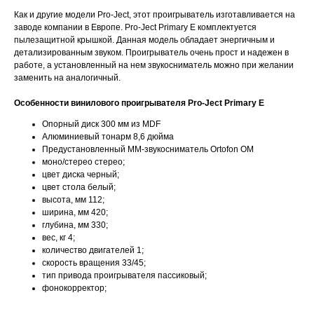
Как и другие модели Pro-Ject, этот проигрыватель изготавливается на
заводе компании в Европе. Pro-Ject Primary E комплектуется
пылезащитной крышкой. Данная модель обладает энергичным и
детализированным звуком. Проигрыватель очень прост и надежен в
работе, а установленный на нем звукосниматель можно при желании
заменить на аналогичный.
Особенности винилового проигрывателя Pro-Ject Primary E
Опорный диск 300 мм из MDF
Алюминиевый тонарм 8,6 дюйма
Предустановленный MM-звукосниматель Ortofon OM
моно/стерео стерео;
цвет диска черный;
цвет стола белый;
высота, мм 112;
ширина, мм 420;
глубина, мм 330;
вес, кг 4;
количество двигателей 1;
скорость вращения 33/45;
тип привода проигрывателя пасcиковый;
фонокорректор;