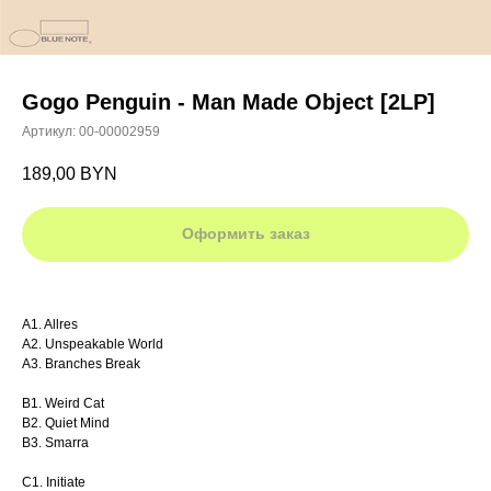
Gogo Penguin - Man Made Object [2LP]
Артикул:
00-00002959
189,00
BYN
Оформить заказ
A1. Allres
A2. Unspeakable World
A3. Branches Break
B1. Weird Cat
B2. Quiet Mind
B3. Smarra
C1. Initiate