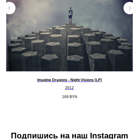
Imagine Dragons - Night Visions [LP]
Б
2012
189
BYN
Подпишись на наш Instagram