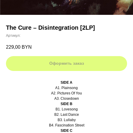
The Cure ‎– Disintegration [2LP]
Артикул:
229,00
BYN
Оформить заказ
SIDE A
A1. Plainsong
A2. Pictures Of You
A3. Closedown
SIDE B
B1. Lovesong
B2. Last Dance
B3. Lullaby
B4. Fascination Street
SIDE C