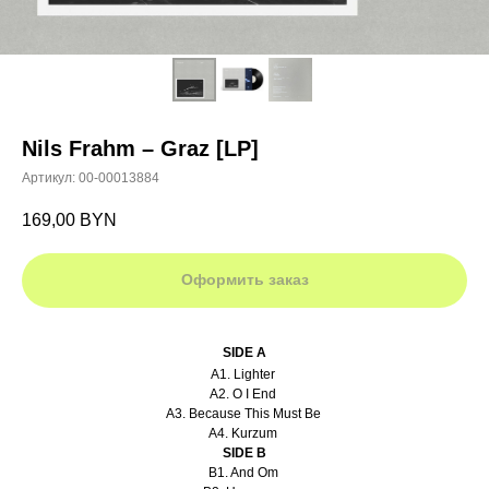
Nils Frahm – Graz [LP]
Артикул:
00-00013884
169,00
BYN
Оформить заказ
SIDE A
A1. Lighter
A2. O I End
A3. Because This Must Be
A4. Kurzum
SIDE B
B1. And Om