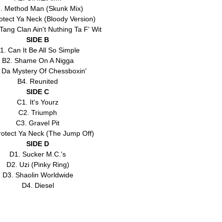
. Method Man (Skunk Mix)
otect Ya Neck (Bloody Version)
ang Clan Ain't Nuthing Ta F' Wit
SIDE B
1. Can It Be All So Simple
B2. Shame On A Nigga
 Da Mystery Of Chessboxin'
B4. Reunited
SIDE C
C1. It's Yourz
C2. Triumph
C3. Gravel Pit
rotect Ya Neck (The Jump Off)
SIDE D
D1. Sucker M.C.'s
D2. Uzi (Pinky Ring)
D3. Shaolin Worldwide
D4. Diesel