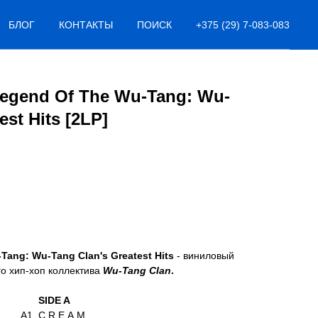
БЛОГ
КОНТАКТЫ
ПОИСК
+375 (29) 7-083-083
Legend Of The Wu-Tang: Wu-
est Hits [2LP]
Tang: Wu-Tang Clan's Greatest Hits
- виниловый
го хип-хоп коллектива
Wu
-
Tang Clan
.
SIDE A
A1. C.R.E.A.M.