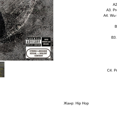
A2
A3. Pr
A4. Wu-T
B
B3.
C4. P
Жанр: Hip Hop