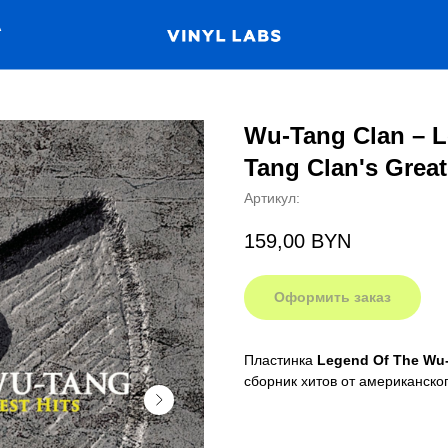
А
Wu-Tang Clan ‎– 
Tang Clan's Great
Артикул:
159,00
BYN
Оформить заказ
Пластинка
Legend Of The Wu-
сборник хитов от американско