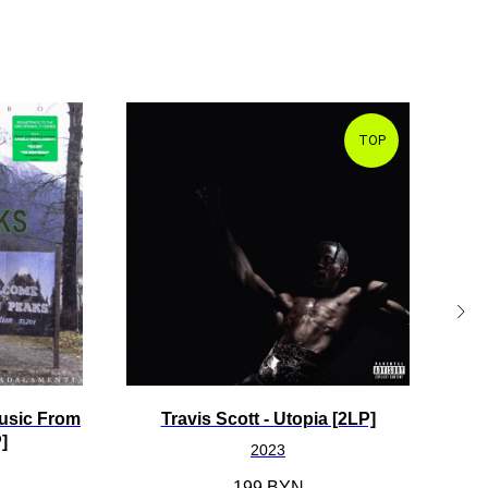
TOP
usic From
Travis Scott - Utopia [2LP]
Sa
]
2023
199
BYN