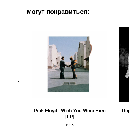
Могут понравиться:
lue [LP]
Pink Floyd - Wish You Were Here
De
[LP]
1975