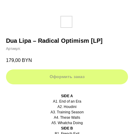
Dua Lipa – Radical Optimism [LP]
Артикул:
179,00
BYN
Оформить заказ
SIDE A
A1. End of an Era
A2. Houdini
A3. Training Season
A4. These Walls
A5. Whatcha Doing
SIDE B
B1. French Exit