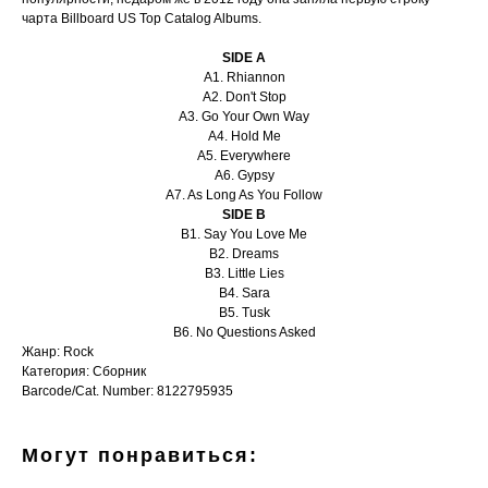
чарта Billboard US Top Catalog Albums.
SIDE A
A1. Rhiannon
A2. Don't Stop
A3. Go Your Own Way
A4. Hold Me
A5. Everywhere
A6. Gypsy
A7. As Long As You Follow
SIDE B
B1. Say You Love Me
B2. Dreams
B3. Little Lies
B4. Sara
B5. Tusk
B6. No Questions Asked
Жанр: Rock
Категория: Сборник
Barcode/Cat. Number: 8122795935
Могут понравиться: