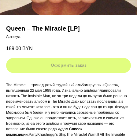
Queen ‎– The Miracle [LP]
Артикул:
189,00
BYN
Оформить заказ
The Miracle — тринадцатый студийный альбом группы «Queen»,
выпущенный 22 мая 1989 года. Изначально альбом планировали
назвать The Invisible Man, но за три недели до выпуска было решено
переименовать альбом в The Miracle.Диск мог стать последним, а в
какой-то момент казалось, что и он не будет сделан до конца. Фредди
Меркьюри был болен, и у него начались серьёзные проблемы со
здоровьем. Однако он продолжает петь, записываться и сниматься.
Возможно, из-за этого альбом и получил своё название — его
появление было своего рода чудом.
Список
композиций:
PartyKhashoggi's ShipThe MiracleI Want It AllThe Invisible