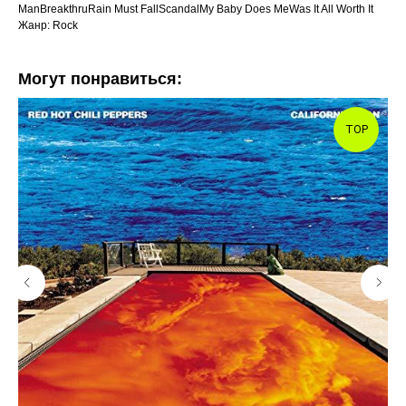
ManBreakthruRain Must FallScandalMy Baby Does MeWas It All Worth It
Жанр: Rock
Могут понравиться:
TOP