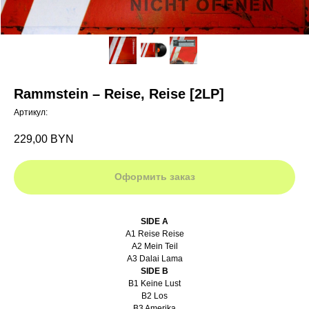
Rammstein – Reise, Reise [2LP]
Артикул:
229,00
BYN
Оформить заказ
SIDE A
A1 Reise Reise
A2 Mein Teil
A3 Dalai Lama
SIDE B
B1 Keine Lust
B2 Los
B3 Amerika