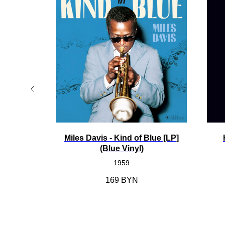
LP]
Miles Davis - Kind of Blue [LP]
(Blue Vinyl)
1959
169
BYN