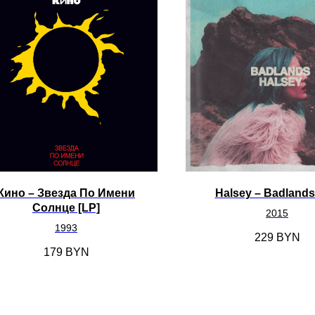
Кино ‎– Звезда По Имени
Halsey ‎– Badlands
Солнце [LP]
2015
1993
229
BYN
179
BYN