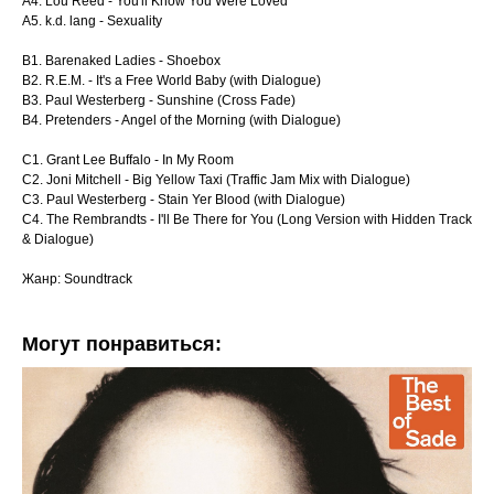
A4. Lou Reed - You'll Know You Were Loved
A5. k.d. lang - Sexuality
B1. Barenaked Ladies - Shoebox
B2. R.E.M. - It's a Free World Baby (with Dialogue)
B3. Paul Westerberg - Sunshine (Cross Fade)
B4. Pretenders - Angel of the Morning (with Dialogue)
C1. Grant Lee Buffalo - In My Room
C2. Joni Mitchell - Big Yellow Taxi (Traffic Jam Mix with Dialogue)
C3. Paul Westerberg - Stain Yer Blood (with Dialogue)
C4. The Rembrandts - I'll Be There for You (Long Version with Hidden Track
& Dialogue)
Жанр: Soundtrack
Могут понравиться: