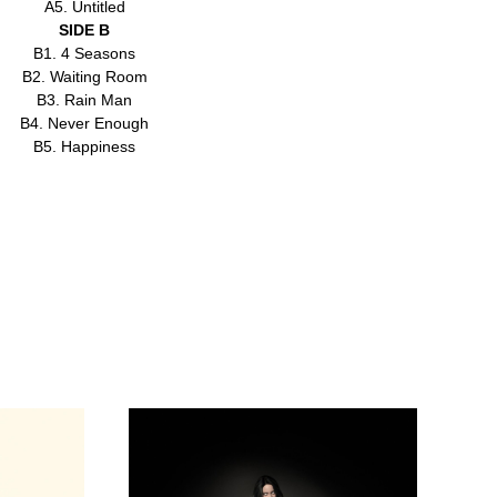
A5. Untitled
SIDE B
B1. 4 Seasons
B2. Waiting Room
B3. Rain Man
B4. Never Enough
B5. Happiness