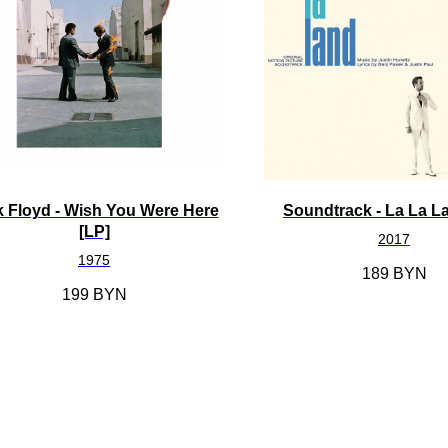
k Floyd - Wish You Were Here
Soundtrack - La La L
[LP]
2017
1975
189
BYN
199
BYN