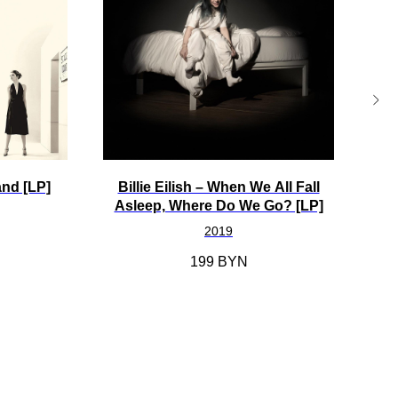
and [LP]
Billie Eilish ‎– When We All Fall
Asleep, Where Do We Go? [LP]
2019
199
BYN