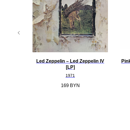
Led Zeppelin ‎– Led Zeppelin IV
Pin
[LP]
1971
169
BYN