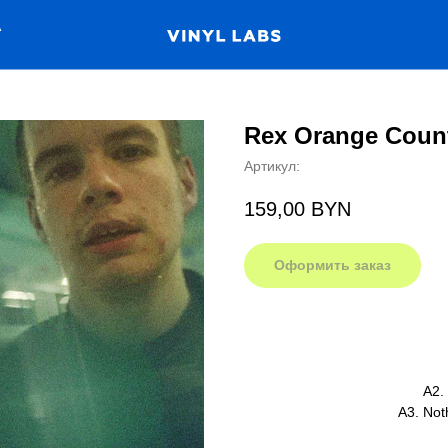
А
Rex Orange Count
Артикул:
159,00
BYN
Оформить заказ
A2.
A3. Not