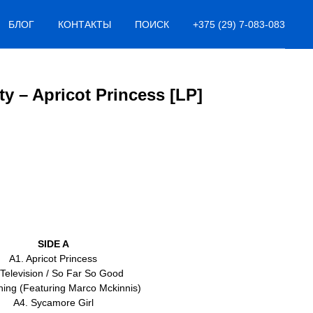
БЛОГ
КОНТАКТЫ
ПОИСК
+375 (29) 7-083-083
y – Apricot Princess [LP]
SIDE A
A1. Apricot Princess
 Television / So Far So Good
hing (Featuring Marco Mckinnis)
A4. Sycamore Girl