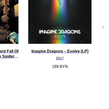
nd Fall Of
Imagine Dragons ‎– Evolve [LP]
Bi
e Spiders
As
2017
]
189
BYN