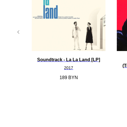
The All-
Soundtrack - La La Land [LP]
[2LP]
(T
2017
189
BYN