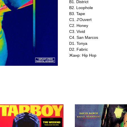
B1. District
B2. Loophole
B3. Tape
C1. J'Ouvert
C2. Honey
C3. Vivid
C4. San Marcos
D1. Tonya
D2. Fabric
Жанр: Hip Hop