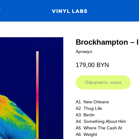
А
Brockhampton ‎– I
Артикул:
179,00
BYN
Оформить заказ
A1. New Orleans
A2. Thug Life
A3. Berlin
A4. Something About Him
A5. Where The Cash At
A6. Weight