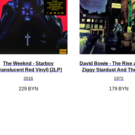
The Weeknd - Starboy
David Bowie - The Rise a
ranslucent Red Vinyl) [2LP]
Ziggy Stardust And Th
From Mars [LP
2016
1972
229
BYN
179
BYN