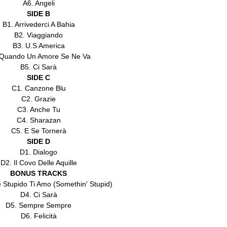
A6. Angeli
SIDE B
B1. Arrivederci A Bahia
B2. Viaggiando
B3. U.S America
 Quando Un Amore Se Ne Va
B5. Ci Sarà
SIDE C
C1. Canzone Blu
C2. Grazie
C3. Anche Tu
C4. Sharazan
C5. E Se Tornerà
SIDE D
D1. Dialogo
D2. Il Covo Delle Aquille
BONUS TRACKS
 Stupido Ti Amo (Somethin' Stupid)
D4. Ci Sarà
D5. Sempre Sempre
D6. Felicità