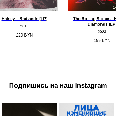
Halsey ‎– Badlands [LP]
The Rolling Stones -
Diamonds [LP
2015
2023
229
BYN
199
BYN
Подпишись на наш Instagram