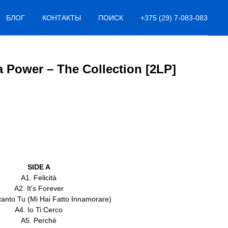
БЛОГ
КОНТАКТЫ
ПОИСК
+375 (29) 7-083-083
 Power – The Collection [2LP]
SIDE A
A1. Felicità
A2. It's Forever
tanto Tu (Mi Hai Fatto Innamorare)
A4. Io Ti Cerco
A5. Perchè