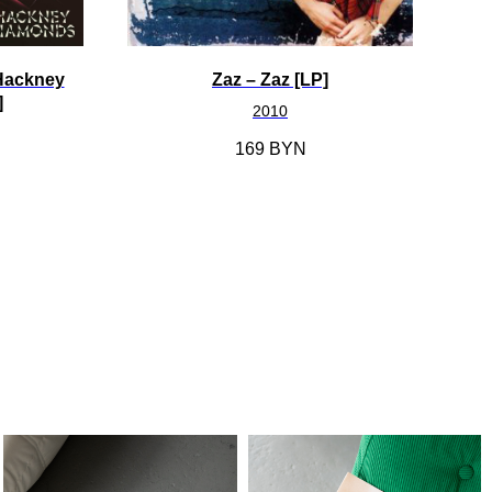
 Hackney
Zaz ‎– Zaz [LP]
Би
]
2010
169
BYN