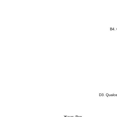
B4.
D3. Qualce
Жанр: Pop