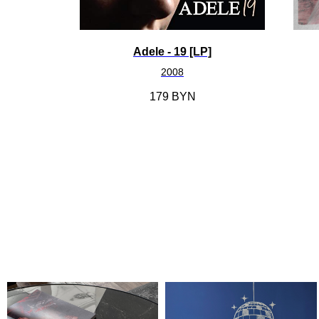
y Up
Adele - 19 [LP]
mplete
2008
179
BYN