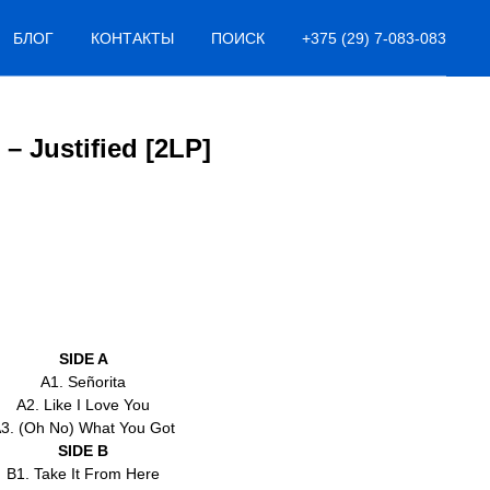
БЛОГ
КОНТАКТЫ
ПОИСК
+375 (29) 7-083-083
‎– Justified [2LP]
SIDE A
A1. Señorita
A2. Like I Love You
3. (Oh No) What You Got
SIDE B
B1. Take It From Here