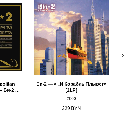
politan
Би-2 ‎— «...И Корабль Плывет»
Le
– Би-2 &
[2LP]
Symphonic
2000
]
229
BYN