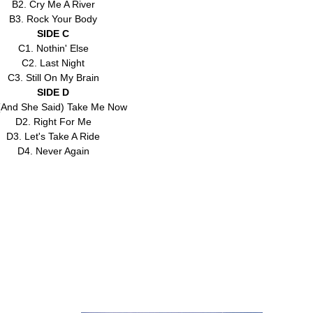
B2. Cry Me A River
B3. Rock Your Body
SIDE C
C1. Nothin' Else
C2. Last Night
C3. Still On My Brain
SIDE D
(And She Said) Take Me Now
D2. Right For Me
D3. Let's Take A Ride
D4. Never Again