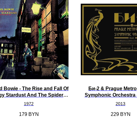
d Bowie - The Rise and Fall Of
Би-2 & Prague Metro
gy Stardust And The Spiders
Symphonic Orchestra 
From Mars [LP]
Prague Metropolitan 
1972
2013
Orchestra [2LP
179
BYN
229
BYN