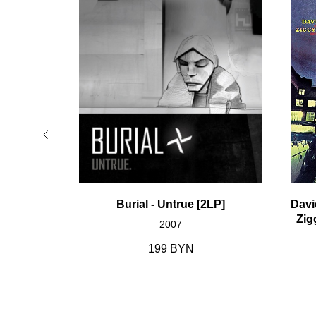
 From The
Burial - Untrue [2LP]
Davi
re [LP]
Zig
2007
199
BYN