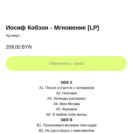
Иосиф Кобзон - Мгновение [LP]
Артикул:
209,00
BYN
Оформить заказ
SIDE A
A1. Песня остается с человеком
A2. Ноктюрн
A3. Легенды расскажут
A4. Моя Москва
A5. Журавли
A6. Я люблю тебя жизнь
SIDE B
B1. Поклонимся великим тем годам
B2. Не расстанусь с комсомолом