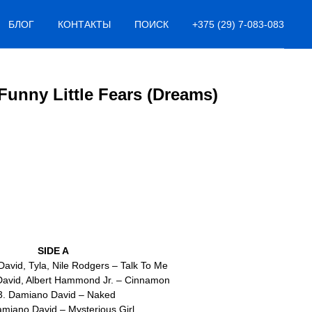
БЛОГ
КОНТАКТЫ
ПОИСК
+375 (29) 7-083-083
Funny Little Fears (Dreams)
SIDE A
avid, Tyla, Nile Rodgers – Talk To Me
avid, Albert Hammond Jr. – Cinnamon
3. Damiano David – Naked
miano David – Mysterious Girl