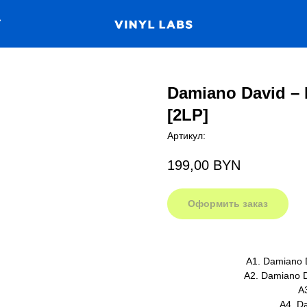
А
Damiano David – 
[2LP]
Артикул:
199,00
BYN
Оформить заказ
A1. Damiano D
A2. Damiano D
A
A4. Da