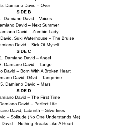
5. Damiano David – Over
SIDE B
1. Damiano David – Voices
amiano David – Next Summer
Damiano David – Zombie Lady
David, Suki Waterhouse – The Bruise
amiano David – Sick Of Myself
SIDE C
1. Damiano David – Angel
2. Damiano David – Tango
o David – Born With A Broken Heart
miano David, D4vd – Tangerine
5. Damiano David – Mars
SIDE D
amiano David – The First Time
Damiano David – Perfect Life
ano David, Labrinth – Silverlines
id – Solitude (No One Understands Me)
David – Nothing Breaks Like A Heart