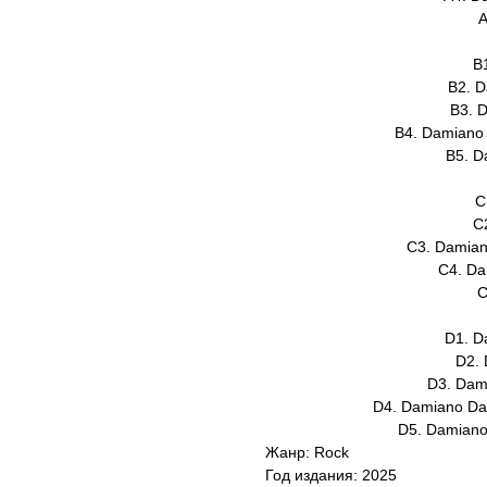
A
B
B2. D
B3. 
B4. Damiano 
B5. D
C
C
C3. Damian
C4. Da
C
D1. D
D2. 
D3. Dami
D4. Damiano Dav
D5. Damiano 
Жанр: Rock
Год издания: 2025