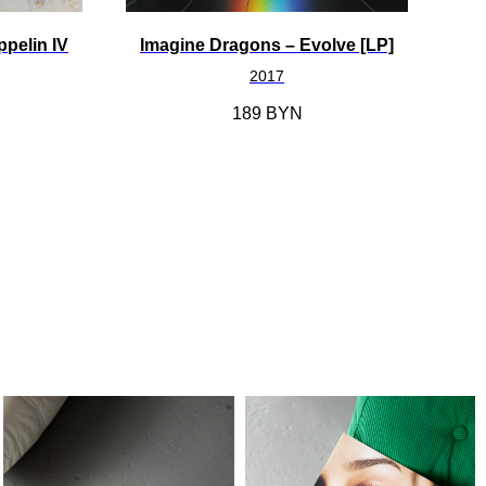
ppelin IV
Imagine Dragons ‎– Evolve [LP]
2017
189
BYN