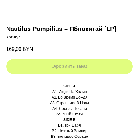
Nautilus Pompilius – Яблокитай [LP]
Артикул:
169,00
BYN
Оформить заказ
SIDE A
A1. Люди На Холме
A2. Во Время Дождя
A3. Странники В Ночи
A4. Сестры Печали
A5. 9-ый Скотч
SIDE B
B1. Три Царя
B2. Нежный Вампир
B3. Большое Сердце