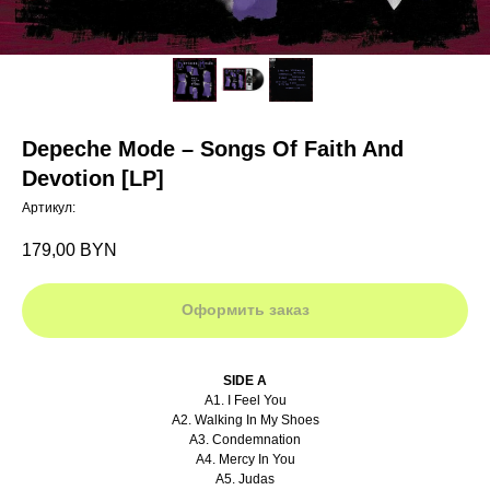
Depeche Mode ‎– Songs Of Faith And
Devotion [LP]
Артикул:
179,00
BYN
Оформить заказ
SIDE A
A1. I Feel You
A2. Walking In My Shoes
A3. Condemnation
A4. Mercy In You
A5. Judas