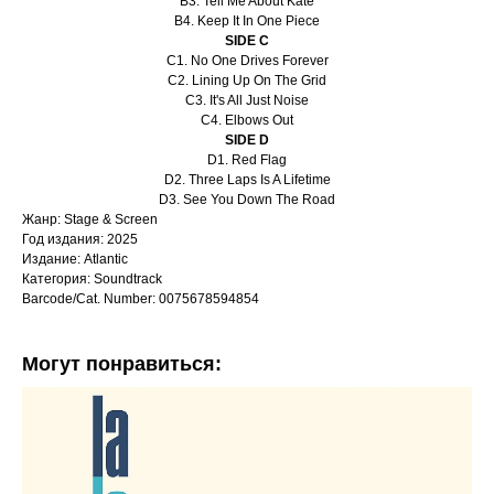
B3. Tell Me About Kate
B4. Keep It In One Piece
SIDE C
C1. No One Drives Forever
C2. Lining Up On The Grid
C3. It's All Just Noise
C4. Elbows Out
SIDE D
D1. Red Flag
D2. Three Laps Is A Lifetime
D3. See You Down The Road
Жанр: Stage & Screen
Год издания: 2025
Издание: Atlantic
Категория: Soundtrack
Barcode/Cat. Number: 0075678594854
Могут понравиться: