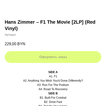
Hans Zimmer – F1 The Movie [2LP] (Red
Vinyl)
Артикул:
229,00
BYN
Оформить заказ
SIDE A
A1. F1
A2. Anything You Wish You'd Done Differently?
A3. Run For The Podium
A4. Road To Recovery
SIDE B
B1. Built For Combat
B2. Drive Fast