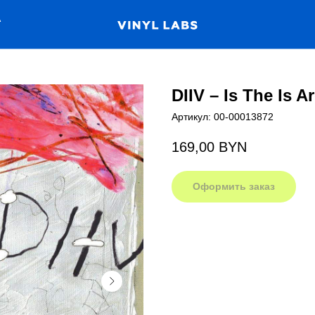
А
DIIV – Is The Is A
Артикул:
00-00013872
169,00
BYN
Оформить заказ