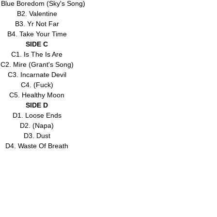
 Blue Boredom (Sky's Song)
B2. Valentine
B3. Yr Not Far
B4. Take Your Time
SIDE C
C1. Is The Is Are
C2. Mire (Grant's Song)
C3. Incarnate Devil
C4. (Fuck)
C5. Healthy Moon
SIDE D
D1. Loose Ends
D2. (Napa)
D3. Dust
D4. Waste Of Breath