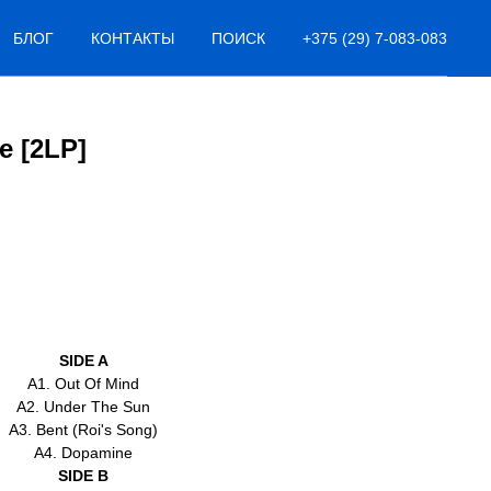
БЛОГ
КОНТАКТЫ
ПОИСК
+375 (29) 7-083-083
re [2LP]
SIDE A
A1. Out Of Mind
A2. Under The Sun
A3. Bent (Roi's Song)
A4. Dopamine
SIDE B