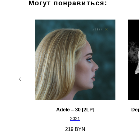
Могут понравиться:
elin [LP]
Adele – 30 [2LP]
De
2021
219
BYN