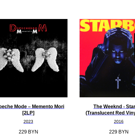
peche Mode – Memento Mori
The Weeknd - Sta
[2LP]
(Translucent Red Viny
2023
2016
229
BYN
229
BYN