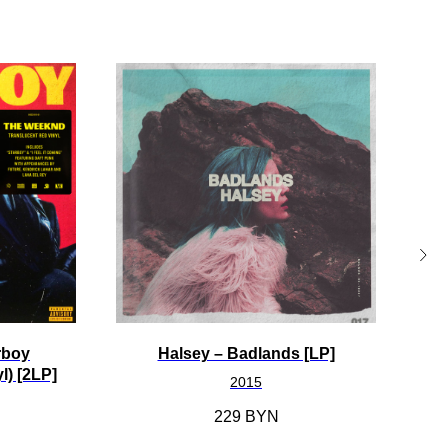
rboy
Halsey ‎– Badlands [LP]
l) [2LP]
2015
229
BYN