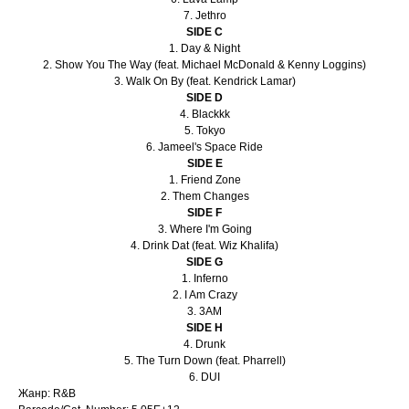
7. Jethro
SIDE C
1. Day & Night
2. Show You The Way (feat. Michael McDonald & Kenny Loggins)
3. Walk On By (feat. Kendrick Lamar)
SIDE D
4. Blackkk
5. Tokyo
6. Jameel's Space Ride
SIDE E
1. Friend Zone
2. Them Changes
SIDE F
3. Where I'm Going
4. Drink Dat (feat. Wiz Khalifa)
SIDE G
1. Inferno
2. I Am Crazy
3. 3AM
SIDE H
4. Drunk
5. The Turn Down (feat. Pharrell)
6. DUI
Жанр: R&B