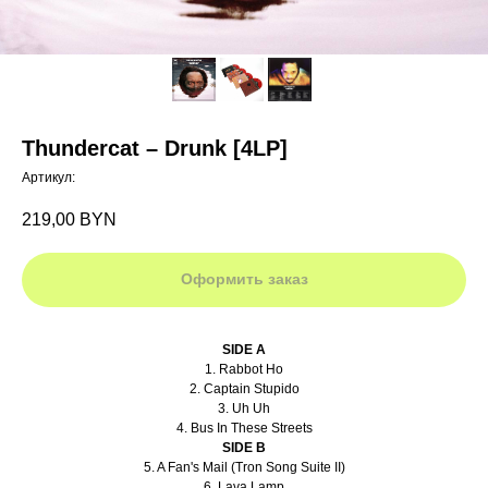
Thundercat – Drunk [4LP]
Артикул:
219,00
BYN
Оформить заказ
SIDE A
1. Rabbot Ho
2. Captain Stupido
3. Uh Uh
4. Bus In These Streets
SIDE B
5. A Fan's Mail (Tron Song Suite II)
6. Lava Lamp