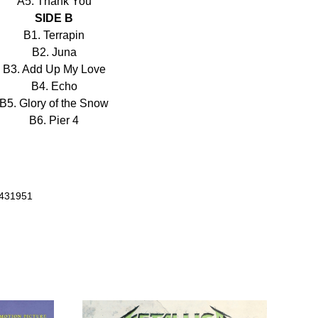
A5. Thank You
SIDE B
B1. Terrapin
B2. Juna
B3. Add Up My Love
B4. Echo
B5. Glory of the Snow
B6. Pier 4
4431951