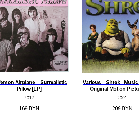
ferson Airplane – Surrealistic
Various – Shrek - Musi
Pillow [LP]
Original Motion Pictu
2017
2001
169
BYN
209
BYN