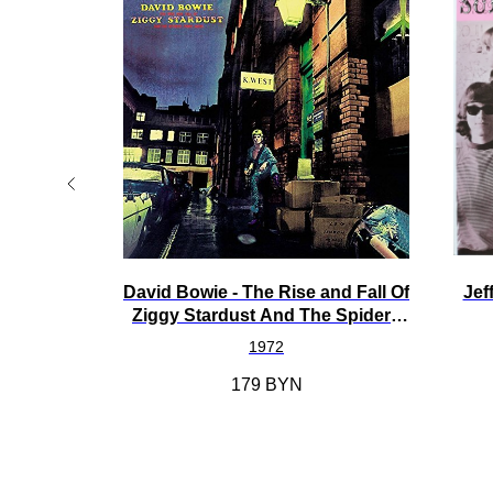
Car [LP]
David Bowie - The Rise and Fall Of
Jef
Ziggy Stardust And The Spiders
From Mars [LP]
1972
179
BYN