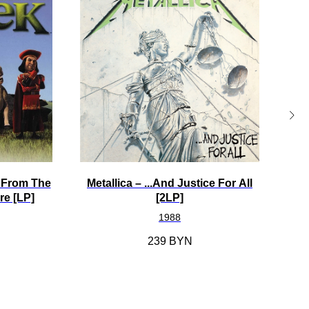
c From The
Metallica – ...And Justice For All
Th
re [LP]
[2LP]
1988
239
BYN