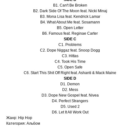
B1. Can't Be Broken
B2. Dark Side Of The Moon feat. Nicki Minaj
B3. Mona Lisa feat. Kendrick Lamar
B4. What About Me feat. Sosamann
B5. Open Letter
B6. Famous feat. Reginae Carter
SIDE C
C1. Problems
C2. Dope Niggaz feat. Snoop Dogg
C3. Hittas
C4. Took His Time
C5. Open Safe
C6. Start This Shit Off Right feat. Ashanti & Mack Maine
SIDE D
D1. Demon
D2. Mess
D3. Dope New Gospel feat. Nivea
D4. Perfect Strangers
D5. Used 2
D6. Let It All Work Out
Жанр: Hip Hop
Категория: Альбом