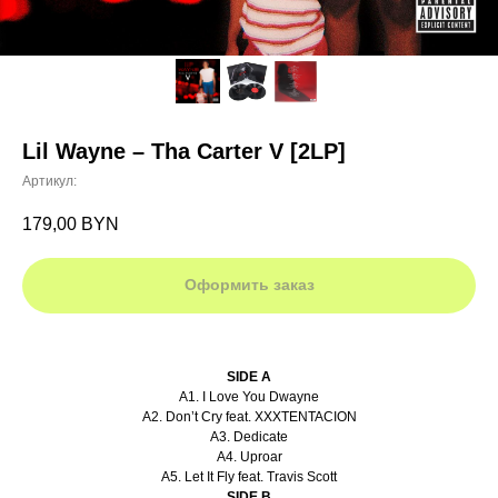
Lil Wayne ‎– Tha Carter V [2LP]
Артикул:
179,00
BYN
Оформить заказ
SIDE A
A1. I Love You Dwayne
A2. Don’t Cry feat. XXXTENTACION
A3. Dedicate
A4. Uproar
A5. Let It Fly feat. Travis Scott
SIDE B