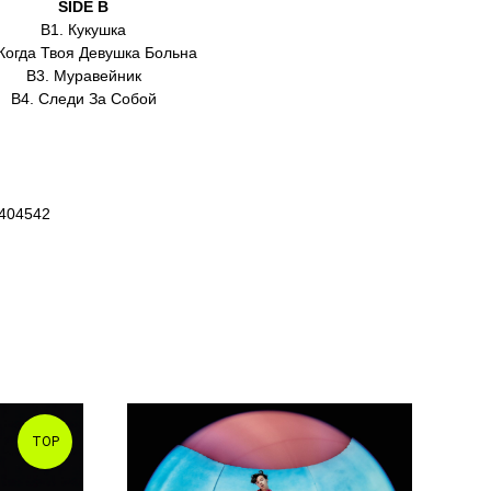
SIDE B
B1. Кукушка
 Когда Твоя Девушка Больна
B3. Муравейник
B4. Следи За Собой
1404542
TOP