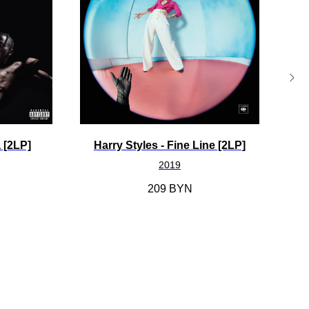
a [2LP]
Harry Styles ‎- Fine Line [2LP]
T
2019
209
BYN