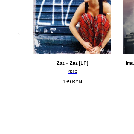
Are U
Zaz ‎– Zaz [LP]
Ima
]
2010
169
BYN