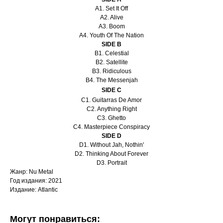
A1. Set It Off
A2. Alive
A3. Boom
A4. Youth Of The Nation
SIDE B
B1. Celestial
B2. Satellite
B3. Ridiculous
B4. The Messenjah
SIDE C
C1. Guitarras De Amor
C2. Anything Right
C3. Ghetto
C4. Masterpiece Conspiracy
SIDE D
D1. Without Jah, Nothin'
D2. Thinking About Forever
D3. Portrait
Жанр: Nu Metal
Год издания: 2021
Издание: Atlantic
Могут понравиться: