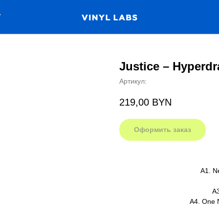
А
Justice – Hyperd
Артикул:
219,00
BYN
Оформить заказ
A1. N
A3
A4. One N