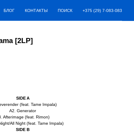
БЛОГ
КОНТАКТЫ
ПОИСК
+375 (29) 7-083-083
rama [2LP]
SIDE A
everender (feat. Tame Impala)
A2. Generator
. Afterimage (feat. Rimon)
ight/All Night (feat. Tame Impala)
SIDE B