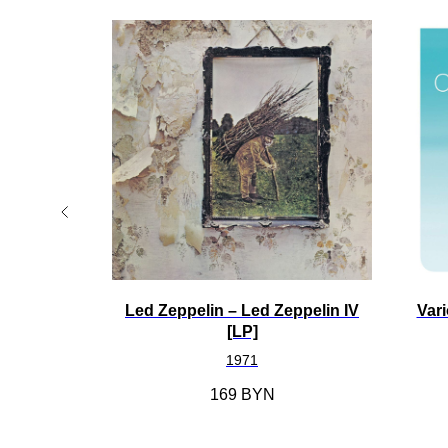
TOP
rs -
Led Zeppelin ‎– Led Zeppelin IV
Vari
LP]
[LP]
1971
169
BYN