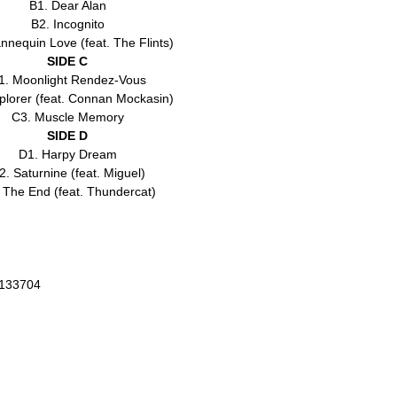
B1. Dear Alan
B2. Incognito
nnequin Love (feat. The Flints)
SIDE C
1. Moonlight Rendez-Vous
plorer (feat. Connan Mockasin)
C3. Muscle Memory
SIDE D
D1. Harpy Dream
2. Saturnine (feat. Miguel)
 The End (feat. Thundercat)
6133704