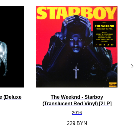
e (Deluxe
The Weeknd - Starboy
Davi
(Translucent Red Vinyl) [2LP]
Zi
2016
229
BYN