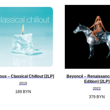
ous – Classical Chillout [2LP]
Beyoncé – Renaissanc
Edition) [2LP]
2019
2022
189
BYN
379
BYN