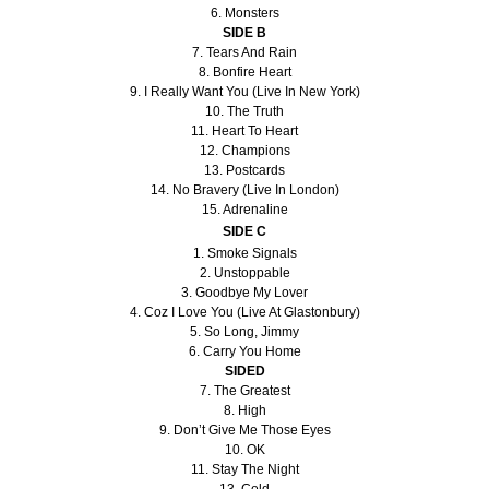
6. Monsters
SIDE B
7. Tears And Rain
8. Bonfire Heart
9. I Really Want You (Live In New York)
10. The Truth
11. Heart To Heart
12. Champions
13. Postcards
14. No Bravery (Live In London)
15. Adrenaline
SIDE C
1. Smoke Signals
2. Unstoppable
3. Goodbye My Lover
4. Coz I Love You (Live At Glastonbury)
5. So Long, Jimmy
6. Carry You Home
SIDED
7. The Greatest
8. High
9. Don’t Give Me Those Eyes
10. OK
11. Stay The Night
13. Cold