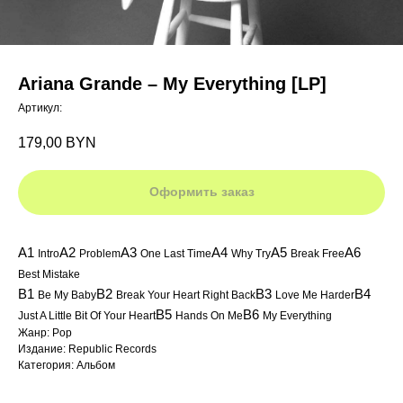
Ariana Grande ‎– My Everything [LP]
Артикул:
179,00
BYN
Оформить заказ
A1
A2
A3
A4
A5
A6
Intro
Problem
One Last Time
Why Try
Break Free
Best Mistake
B1
B2
B3
B4
Be My Baby
Break Your Heart Right Back
Love Me Harder
B5
B6
Just A Little Bit Of Your Heart
Hands On Me
My Everything
Жанр: Pop
Издание: Republic Records
Категория: Альбом