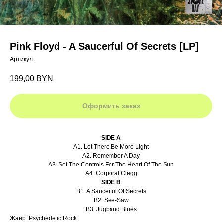
Pink Floyd - A Saucerful Of Secrets [LP]
Артикул:
199,00
BYN
Оформить заказ
SIDE A
A1. Let There Be More Light
A2. Remember A Day
A3. Set The Controls For The Heart Of The Sun
A4. Corporal Clegg
SIDE B
B1. A Saucerful Of Secrets
B2. See-Saw
B3. Jugband Blues
Жанр: Psychedelic Rock