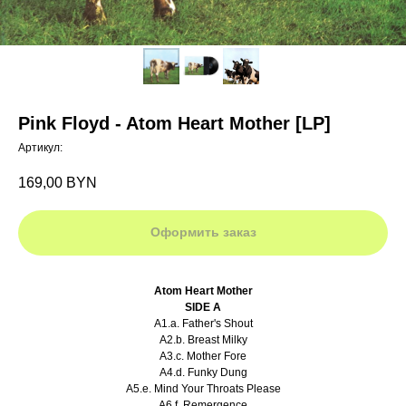
Pink Floyd - Atom Heart Mother [LP]
Артикул:
169,00
BYN
Оформить заказ
Atom Heart Mother
SIDE A
A1.a. Father's Shout
A2.b. Breast Milky
A3.c. Mother Fore
A4.d. Funky Dung
A5.e. Mind Your Throats Please
A6.f. Remergence