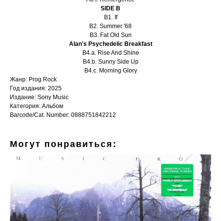
SIDE B
B1. If
B2. Summer '68
B3. Fat Old Sun
Alan's Psychedelic Breakfast
B4.a. Rise And Shine
B4.b. Sunny Side Up
B4.c. Morning Glory
Жанр: Prog Rock
Год издания: 2025
Издание: Sony Music
Категория: Альбом
Barcode/Cat. Number: 0888751842212
Могут понравиться: