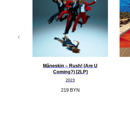
ш Наших
Måneskin – Rush! (Are U
Coming?) [2LP]
2023
219
BYN