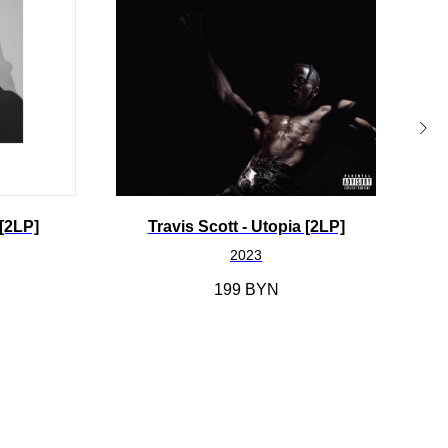
 [2LP]
Travis Scott - Utopia [2LP]
Im
2023
199
BYN