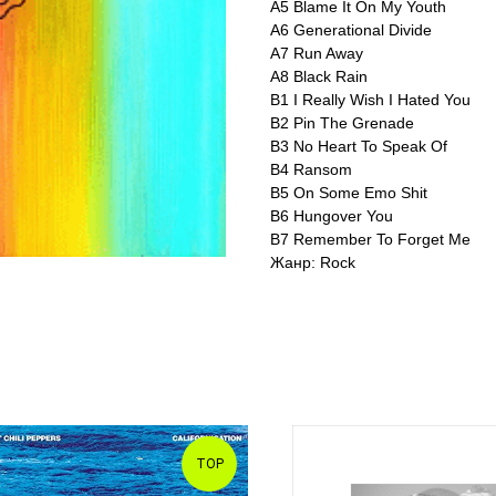
A5 Blame It On My Youth
A6 Generational Divide
A7 Run Away
A8 Black Rain
B1 I Really Wish I Hated You
B2 Pin The Grenade
B3 No Heart To Speak Of
B4 Ransom
B5 On Some Emo Shit
B6 Hungover You
B7 Remember To Forget Me
Жанр: Rock
TOP