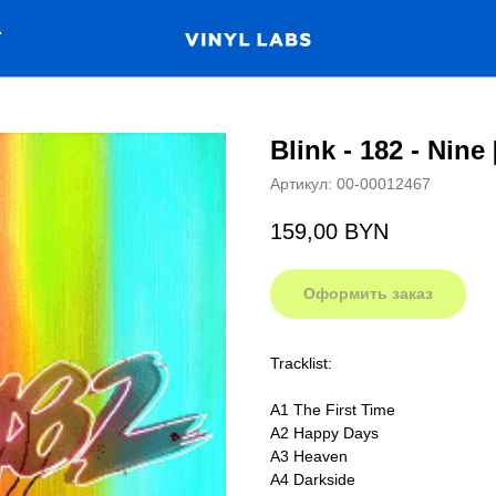
А
Blink - 182 - Nine
Артикул:
00-00012467
159,00
BYN
Оформить заказ
Tracklist:
A1 The First Time
A2 Happy Days
A3 Heaven
A4 Darkside